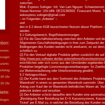
zwischen
Wok- Express Solingen Inh. Van Lam Nguyen Schwesternstr.4
Steuer-Nummer: USt-IdNr. DE231360502 Finanzamt Moers Te
wokexpress.solingen@gmail.com
– im Folgenden „Anbieter“ –
und
den in § 2 dieser AGB bezeichneten Nutzern dieser Plattform
werden.
§ 1 Geltungsbereich, Begriffsbestimmungen
(1) Für die Geschäftsbeziehung zwischen dem Anbieter und de
eiten:
Allgemeinen Geschäftsbedingungen in ihrer zum Zeitpunkt der
Bedingungen des Kunden werden nicht anerkannt, es sei denn, 
enstes:
schriftlich zu.
(2) Für den Verkauf digitaler Produkte gelten zusätzlich die a
erungen
(
http://www.pos-software.de/das-unternehmen/lizenzbestimmu
ersichtlichen oder sich sonst aus den Umständen ergebenden 
urants:
Produkten beigefügte Lizenzierungsvereinbarungen. Im Zweifes
Ruhetag
zur Weiterveräußerung oder Unterlizensierung gewährt.
§ 2 Vertragsschluss
:00 Uhr
(1) Der Kunde kann aus dem Sortiment des Anbieters Produkte
Warenkorb“ in einem so genannten Warenkorb sammeln. Über den
:00 Uhr
Antrag zum Kauf der im Warenkorb befindlichen Waren ab. Vor
jederzeit ändern und einsehen.
biete:
(2) Der Anbieter schickt daraufhin dem Kunden eine automati
„Bestätigung Ihrer Bestellung bei E+S Kassensysteme, Kasse
olingen:
Ticket“ per E-Mail zu, in welcher die Bestellung des Kunden n