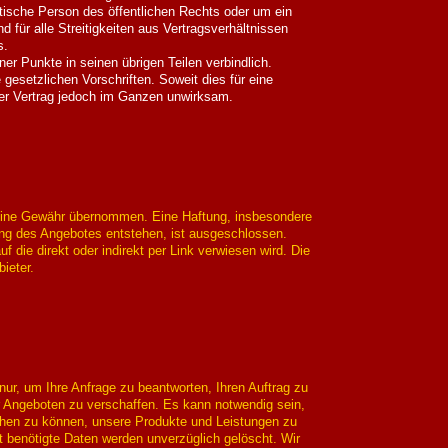
tische Person des öffentlichen Rechts oder um ein
d für alle Streitigkeiten aus Vertragsverhältnissen
s.
ner Punkte in seinen übrigen Teilen verbindlich.
gesetzlichen Vorschriften. Soweit dies für eine
 der Vertrag jedoch im Ganzen unwirksam.
d keine Gewähr übernommen. Eine Haftung, insbesondere
ng des Angebotes entstehen, ist ausgeschlossen.
auf die direkt oder indirekt per Link verwiesen wird. Die
bieter.
r, um Ihre Anfrage zu beantworten, Ihren Auftrag zu
r Angeboten zu verschaffen. Es kann notwendig sein,
gehen zu können, unsere Produkte und Leistungen zu
t benötigte Daten werden unverzüglich gelöscht. Wir