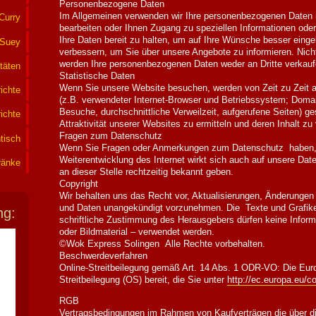
Personenbezogene Daten
Im Allgemeinen verwenden wir Ihre personenbezogenen Daten nu
Curry
bearbeiten oder Ihnen Zugang zu speziellen Informationen ode
Ihre Daten bereit zu halten, um auf Ihre Wünsche besser ein
-Suey
verbessern, um Sie über unsere Angebote zu informieren. Nich
werden Ihre personenbezogenen Daten weder an Dritte verkauf
itäten
Statistische Daten
Wenn Sie unsere Website besuchen, werden von Zeit zu Zeit 
ichte
(z.B. verwendeter Internet-Browser und Betriebssystem; Doma
Besuche, durchschnittliche Verweilzeit, aufgerufene Seiten) 
ichte
Attraktivität unserer Websites zu ermitteln und deren Inhalt zu
Fragen zum Datenschutz
tisch
Wenn Sie Fragen oder Anmerkungen zum Datenschutz haben, n
Weiterentwicklung des Internet wirkt sich auch auf unsere Da
ränke
an dieser Stelle rechtzeitig bekannt geben.
Copyright
Wir behalten uns das Recht vor, Aktualisierungen, Änderungen
und Daten unangekündigt vorzunehmen. Die Texte und Grafike
ng:
schriftliche Zustimmung des Herausgebers dürfen keine Inform
oder Bildmaterial – verwendet werden.
©Wok Express Solingen Alle Rechte vorbehalten.
Beschwerdeverfahren
Online-Streitbeilegung gemäß Art. 14 Abs. 1 ODR-VO: Die Euro
Streitbeilegung (OS) bereit, die Sie unter
http://ec.europa.eu/c
RGB
Vertragsbedingungen im Rahmen von Kaufverträgen die über d