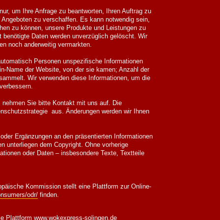
r, um Ihre Anfrage zu beantworten, Ihren Auftrag zu
r Angeboten zu verschaffen. Es kann notwendig sein,
gehen zu können, unsere Produkte und Leistungen zu
t benötigte Daten werden unverzüglich gelöscht. Wir
en noch anderweitig vermarkten.
automatisch Personen unspezifische Informationen
in-Name der Website, von der sie kamen; Anzahl der
gesammelt. Wir verwenden diese Informationen, um die
 verbessern.
ehmen Sie bitte Kontakt mit uns auf. Die
tenschutzstrategie aus. Änderungen werden wir Ihnen
 oder Ergänzungen an den präsentierten Informationen
n unterliegen dem Copyright. Ohne vorherige
ationen oder Daten – insbesondere Texte, Textteile
päische Kommission stellt eine Plattform zur Online-
onsumers/odr/
finden.
ie Plattform
www.wokexpress-solingen.de