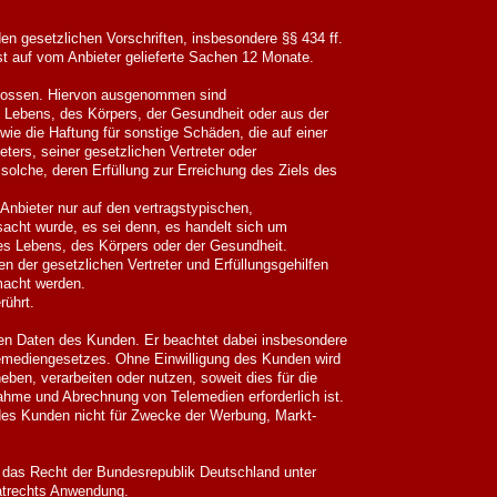
den gesetzlichen Vorschriften, insbesondere §§ 434 ff.
t auf vom Anbieter gelieferte Sachen 12 Monate.
hlossen. Hiervon ausgenommen sind
Lebens, des Körpers, der Gesundheit oder aus der
owie die Haftung für sonstige Schäden, die auf einer
eters, seiner gesetzlichen Vertreter oder
 solche, deren Erfüllung zur Erreichung des Ziels des
r Anbieter nur auf den vertragstypischen,
sacht wurde, es sei denn, es handelt sich um
s Lebens, des Körpers oder der Gesundheit.
n der gesetzlichen Vertreter und Erfüllungsgehilfen
macht werden.
rührt.
gen Daten des Kunden. Er beachtet dabei insbesondere
emediengesetzes. Ohne Einwilligung des Kunden wird
en, verarbeiten oder nutzen, soweit dies für die
ahme und Abrechnung von Telemedien erforderlich ist.
 des Kunden nicht für Zwecke der Werbung, Markt-
t das Recht der Bundesrepublik Deutschland unter
atrechts Anwendung.