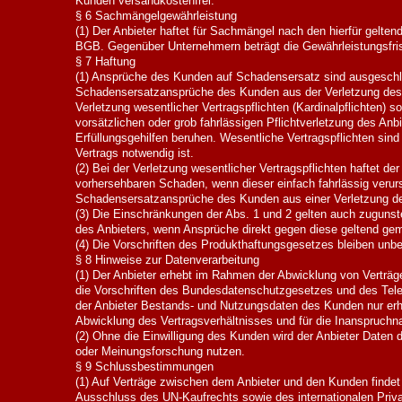
Kunden versandkostenfrei.
§ 6 Sachmängelgewährleistung
(1) Der Anbieter haftet für Sachmängel nach den hierfür gelten
BGB. Gegenüber Unternehmern beträgt die Gewährleistungsfris
§ 7 Haftung
(1) Ansprüche des Kunden auf Schadensersatz sind ausgesc
Schadensersatzansprüche des Kunden aus der Verletzung des 
Verletzung wesentlicher Vertragspflichten (Kardinalpflichten) s
vorsätzlichen oder grob fahrlässigen Pflichtverletzung des Anbi
Erfüllungsgehilfen beruhen. Wesentliche Vertragspflichten sind
Vertrags notwendig ist.
(2) Bei der Verletzung wesentlicher Vertragspflichten haftet de
vorhersehbaren Schaden, wenn dieser einfach fahrlässig verur
Schadensersatzansprüche des Kunden aus einer Verletzung de
(3) Die Einschränkungen der Abs. 1 und 2 gelten auch zugunste
des Anbieters, wenn Ansprüche direkt gegen diese geltend ge
(4) Die Vorschriften des Produkthaftungsgesetzes bleiben unbe
§ 8 Hinweise zur Datenverarbeitung
(1) Der Anbieter erhebt im Rahmen der Abwicklung von Verträ
die Vorschriften des Bundesdatenschutzgesetzes und des Tel
der Anbieter Bestands- und Nutzungsdaten des Kunden nur erheb
Abwicklung des Vertragsverhältnisses und für die Inanspruchn
(2) Ohne die Einwilligung des Kunden wird der Anbieter Daten
oder Meinungsforschung nutzen.
§ 9 Schlussbestimmungen
(1) Auf Verträge zwischen dem Anbieter und den Kunden finde
Ausschluss des UN-Kaufrechts sowie des internationalen Priv