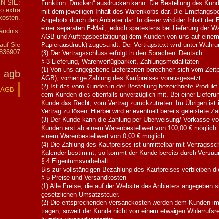
N SIE:
Funktion „Drucken“ ausdrucken kann. Die Bestellung des Kunde
o extra
mit dem jeweiligen Inhalt des Warenkorbs dar. Die Empfangsbe
kosten.
Angebots durch den Anbieter dar. In dieser wird der Inhalt der
einer separaten E-Mail, jedoch spätestens bei Lieferung der Wa
tändnis.
AGB und Auftragsbestätigung) dem Kunden von uns auf einem 
 auf Sie
Papierausdruck) zugesandt. Der Vertragstext wird unter Wahr
3836907
(3) Der Vertragsschluss erfolgt in den Sprachen: Deutsch.
§ 3 Lieferung, Warenverfügbarkeit, Zahlungsmodalitäten
(1) Von uns angegebene Lieferzeiten berechnen sich vom Zeitpu
 agb
AGB), vorherige Zahlung des Kaufpreises vorausgesetzt.
(2) Ist das vom Kunden in der Bestellung bezeichnete Produkt n
 AGB
dem Kunden dies ebenfalls unverzüglich mit. Bei einer Liefer
Kunde das Recht, vom Vertrag zurückzutreten. Im Übrigen ist i
Vertrag zu lösen. Hierbei wird er eventuell bereits geleistete 
(3) Der Kunde kann die Zahlung per Überweisung/ Vorkasse vo
Kunden erst ab einem Warenbestellwert von 100,00 € möglich.
einem Warenbestellwert von 0,00 € möglich.
(4) Die Zahlung des Kaufpreises ist unmittelbar mit Vertragssch
Kalender bestimmt, so kommt der Kunde bereits durch Versäu
§ 4 Eigentumsvorbehalt
Bis zur vollständigen Bezahlung des Kaufpreises verbleiben di
§ 5 Preise und Versandkosten
(1) Alle Preise, die auf der Website des Anbieters angegeben si
gesetzlichen Umsatzsteuer.
(2) Die entsprechenden Versandkosten werden dem Kunden im
tragen, soweit der Kunde nicht von einem etwaigen Widerrufsre