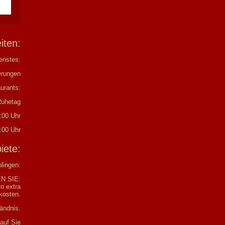
eiten:
enstes:
erungen
urants:
Ruhetag
:00 Uhr
:00 Uhr
biete:
olingen:
N SIE:
o extra
kosten.
tändnis.
 auf Sie