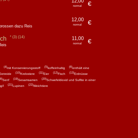
12,00
€
normal
12,00
€
normal
prossen dazu Reis
(3)
(14)
isch
11,00
€
normal
Reis
(4)
(5)
(6)
mit Konservierungsstoff
koffeinhaltig
enthält eine
(10)
(11)
(12)
(13)
Getreide
Krebstiere
Eier
Fisch
Erdnüsse
8)
(19)
(20)
Senf
Sesamsamen
Schwefeldioxid und Sulfite in einer
(21)
(22)
g/l
Lupinen
Weichtiere