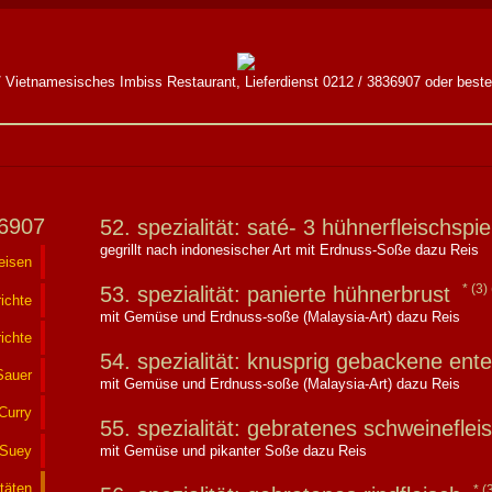
 Vietnamesisches Imbiss Restaurant, Lieferdienst 0212 / 3836907 oder bestel
36907
52. spezialität: saté- 3 hühnerfleischsp
gegrillt nach indonesischer Art mit Erdnuss-Soße dazu Reis
eisen
(3)
53. spezialität: panierte hühnerbrust
ichte
mit Gemüse und Erdnuss-soße (Malaysia-Art) dazu Reis
ichte
54. spezialität: knusprig gebackene ent
Sauer
mit Gemüse und Erdnuss-soße (Malaysia-Art) dazu Reis
Curry
55. spezialität: gebratenes schweinefle
-Suey
mit Gemüse und pikanter Soße dazu Reis
itäten
(