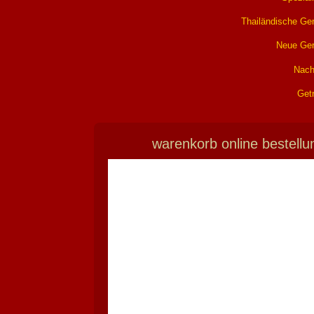
Thailändische Ger
Neue Ger
Nach
Get
warenkorb online bestellu