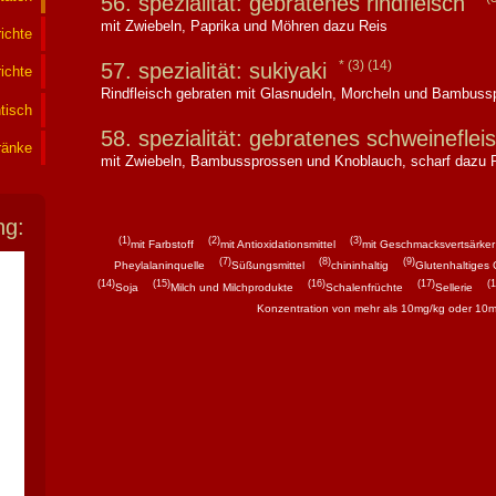
56. spezialität: gebratenes rindfleisch
mit Zwiebeln, Paprika und Möhren dazu Reis
ichte
(3)
(14)
57. spezialität: sukiyaki
ichte
Rindfleisch gebraten mit Glasnudeln, Morcheln und Bambuss
tisch
58. spezialität: gebratenes schweinefle
ränke
mit Zwiebeln, Bambussprossen und Knoblauch, scharf dazu 
ng:
(1)
(2)
(3)
mit Farbstoff
mit Antioxidationsmittel
mit Geschmacksvertsärker
(7)
(8)
(9)
Pheylalaninquelle
Süßungsmittel
chininhaltig
Glutenhaltiges 
(14)
(15)
(16)
(17)
(1
Soja
Milch und Milchprodukte
Schalenfrüchte
Sellerie
Konzentration von mehr als 10mg/kg oder 10m