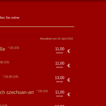
len Sie online:
Aktualisiert am 10. April 2016
(3)
(15)
ieße
11,00
€
normal
(9)
(15)
11,00
€
normal
(3)
(9)
(15)
e
13,00
€
normal
(3)
(14)
isch szechuan-art
11,00
€
normal
3)
(14)