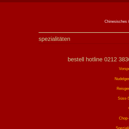
Chinesisches /
spezialitäten
bestell hotline 0212 38
Vorsp
Nudelger
Reisger
Süss-
Chop
Spezial