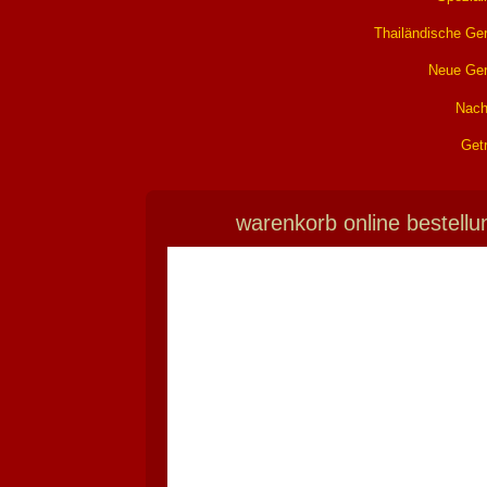
Thailändische Ger
Neue Ger
Nach
Get
warenkorb online bestellu