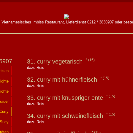
 Vietnamesisches Imbiss Restaurant, Lieferdienst 0212 / 3836907 oder bestel
36907
(15)
31. curry vegetarisch
dazu Reis
eisen
(15)
32. curry mit hühnerfleisch
ichte
dazu Reis
ichte
(15)
33. curry mit knuspriger ente
Sauer
dazu Reis
Curry
(15)
34. curry mit schweinefleisch
-Suey
dazu Reis
itäten
(15)