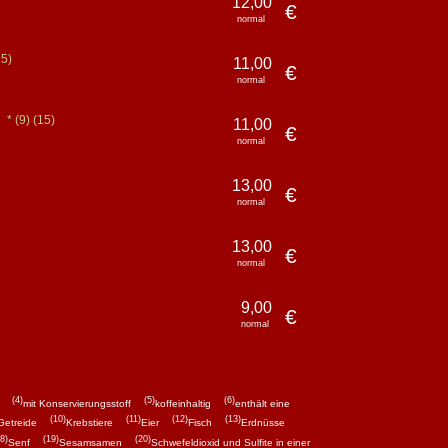
12,00
€
normal
15)
11,00
€
normal
(9)
(15)
t
11,00
€
normal
13,00
€
normal
13,00
€
normal
9,00
€
normal
(4)
(5)
(6)
mit Konservierungsstoff
koffeinhaltig
enthält eine
(10)
(11)
(12)
(13)
Getreide
Krebstiere
Eier
Fisch
Erdnüsse
8)
(19)
(20)
Senf
Sesamsamen
Schwefeldioxid und Sulfite in einer