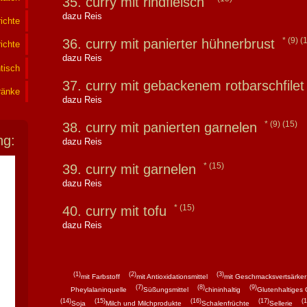
35. curry mit rindfleisch
dazu Reis
ichte
(9)
(
36. curry mit panierter hühnerbrust
ichte
dazu Reis
tisch
37. curry mit gebackenem rotbarschfile
ränke
dazu Reis
(9)
(15)
38. curry mit panierten garnelen
ng:
dazu Reis
(15)
39. curry mit garnelen
dazu Reis
(15)
40. curry mit tofu
dazu Reis
(1)
(2)
(3)
mit Farbstoff
mit Antioxidationsmittel
mit Geschmacksvertsärker
(7)
(8)
(9)
Pheylalaninquelle
Süßungsmittel
chininhaltig
Glutenhaltiges 
(14)
(15)
(16)
(17)
(1
Soja
Milch und Milchprodukte
Schalenfrüchte
Sellerie