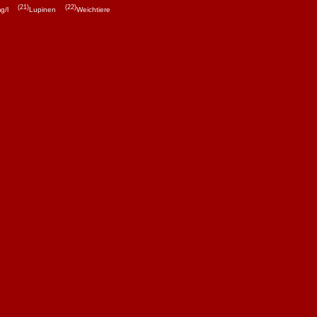
(21)
(22)
g/l
Lupinen
Weichtiere