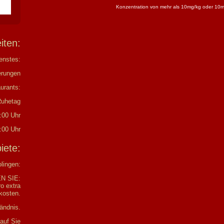
Konzentration von mehr als 10mg/kg oder 10m
eiten:
enstes:
erungen
urants:
Ruhetag
:00 Uhr
:00 Uhr
biete:
olingen:
N SIE:
o extra
kosten.
tändnis.
 auf Sie