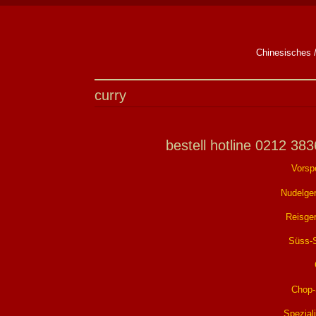
Chinesisches /
curry
bestell hotline 0212 38
Vorsp
Nudelger
Reisger
Süss-
Chop
Spezial